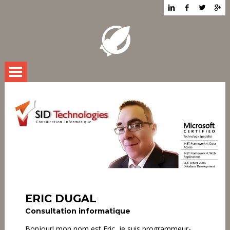
PROFIL
RÉALISATIONS
CURRICULUM VITAE
CONTACT
ERIC DUGAL
Consultation informatique
Bonjour! mon nom est Eric, je suis programmeur-